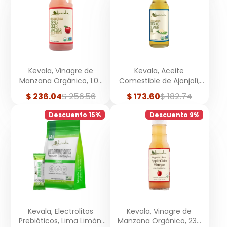
Kevala, Vinagre de
Kevala, Aceite
Manzana Orgánico, 1.03
Comestible de Ajonjolí,
Litros
Extra Virgen, Orgánico,
Precio
Precio
Precio
Precio
$ 236.04
$ 256.56
$ 173.60
$ 182.74
236 ml
de
regular
de
regular
venta
venta
Descuento 15%
Descuento 9%
Kevala, Electrolitos
Kevala, Vinagre de
Prebióticos, Lima Limón,
Manzana Orgánico, 236