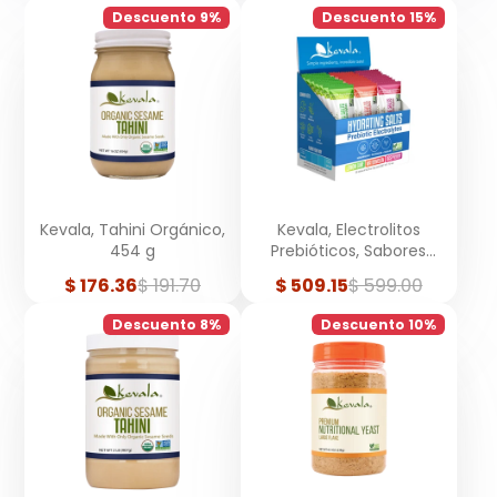
Descuento 9%
Descuento 15%
Kevala, Tahini Orgánico,
Kevala, Electrolitos
454 g
Prebióticos, Sabores
Variados, 30 sobres
Precio
Precio
Precio
Precio
$ 176.36
$ 191.70
$ 509.15
$ 599.00
de
regular
de
regular
venta
venta
Descuento 8%
Descuento 10%