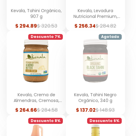
Kevala, Tahini Orgánico,
Kevala, Levadura
907 g
Nutricional Premium,
Hojuelas Grandes, 240 g
Precio
Precio
Precio
Precio
$ 294.89
$ 320.53
$ 256.34
$ 284.82
de
regular
de
regular
venta
venta
Descuento 7%
Agotado
Kevala, Crema de
Kevala, Tahini Negro
Almendras, Cremosa,
Orgánico, 340 g
340 g
Precio
Precio
Precio
Precio
$ 264.66
$ 284.58
$ 137.02
$ 148.93
de
regular
de
regular
venta
venta
Descuento 8%
Descuento 6%