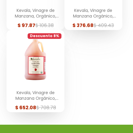
Kevala, Vinagre de
Kevala, Vinagre de
Manzana, Orgánico,
Manzana Orgánico,
354ml
Medio Galón, 1.89 Litros
Precio
Precio
Precio
Precio
$ 97.87
$ 106.38
$ 376.68
$ 409.43
de
regular
de
regular
venta
venta
Descuento 8%
Kevala, Vinagre de
Manzana Orgánico,
Galón, 3.78 Litros
Precio
Precio
$ 652.08
$ 708.78
de
regular
venta