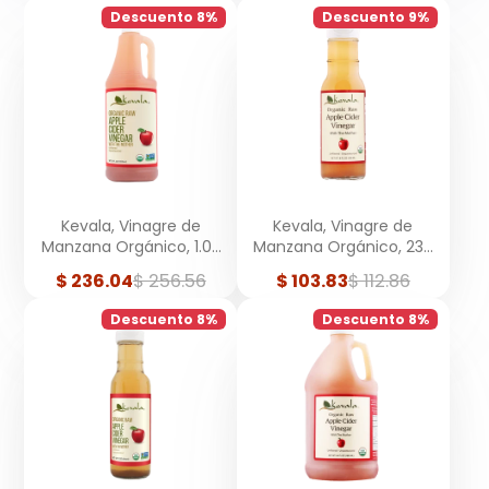
Descuento 8%
Descuento 9%
Kevala, Vinagre de
Kevala, Vinagre de
Manzana Orgánico, 1.03
Manzana Orgánico, 236
Litros
ml
Precio
Precio
Precio
Precio
$ 236.04
$ 256.56
$ 103.83
$ 112.86
de
regular
de
regular
venta
venta
Descuento 8%
Descuento 8%