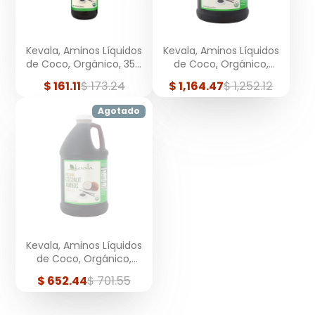
Kevala, Aminos Líquidos
Kevala, Aminos Líquidos
de Coco, Orgánico, 354
de Coco, Orgánico,
ml
Galón, 3.78 Litros
Precio
Precio
Precio
Precio
$ 161.11
$ 173.24
$ 1,164.47
$ 1,252.12
de
regular
de
regular
venta
venta
Agotado
Kevala, Aminos Líquidos
de Coco, Orgánico,
Medio Galón, 1.89 Litros
Precio
Precio
$ 652.44
$ 701.55
de
regular
venta