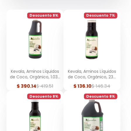
Descuento 8%
Descuento 7%
Kevala, Aminos Líquidos
Kevala, Aminos Líquidos
de Coco, Orgánico, 1.035
de Coco, Orgánico, 236
Litros
ml
Precio
Precio
Precio
Precio
$ 390.14
$ 419.51
$ 136.10
$ 146.34
de
regular
de
regular
venta
venta
Descuento 8%
Descuento 8%