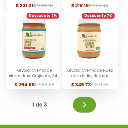
250 ml
Precio
Precio
Precio
Precio
$ 231.01
$ 248.40
$ 218.16
$ 229.64
de
regular
de
regular
venta
venta
Descuento 7%
Descuento 7%
Kevala, Crema de
Kevala, Crema de Nuez
Almendras, Crujiente, 340
de la India, Natural,
g
Premium, 340 g
Precio
Precio
Precio
Precio
$ 264.66
$ 284.58
$ 345.73
$ 371.75
de
regular
de
regular
venta
venta
Siguiente
1 de 3
página