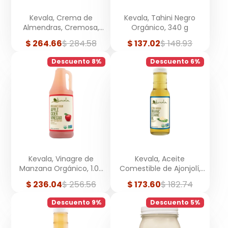
Kevala, Crema de
Kevala, Tahini Negro
Almendras, Cremosa,
Orgánico, 340 g
340 g
Precio
Precio
Precio
Precio
$ 264.66
$ 284.58
$ 137.02
$ 148.93
de
regular
de
regular
venta
venta
Descuento 8%
Descuento 6%
Kevala, Vinagre de
Kevala, Aceite
Manzana Orgánico, 1.03
Comestible de Ajonjolí,
Litros
Extra Virgen, Orgánico,
Precio
Precio
Precio
Precio
$ 236.04
$ 256.56
$ 173.60
$ 182.74
236 ml
de
regular
de
regular
venta
venta
Descuento 9%
Descuento 5%