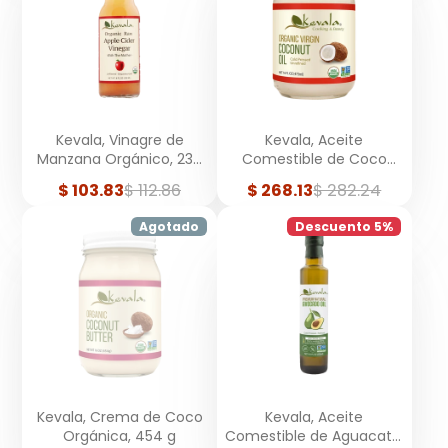
Kevala, Vinagre de
Kevala, Aceite
Manzana Orgánico, 236
Comestible de Coco
ml
Virgen, Orgánico, Crudo,
Precio
Precio
Precio
Precio
$ 103.83
$ 112.86
$ 268.13
$ 282.24
473 ml
de
regular
de
regular
venta
venta
Agotado
Descuento 5%
Kevala, Crema de Coco
Kevala, Aceite
Orgánica, 454 g
Comestible de Aguacate,