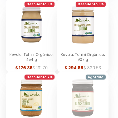
Descuento 9%
Descuento 8%
Kevala, Tahini Orgánico,
Kevala, Tahini Orgánico,
454 g
907 g
Precio
Precio
Precio
Precio
$ 176.36
$ 191.70
$ 294.89
$ 320.53
de
regular
de
regular
venta
venta
Descuento 7%
Agotado