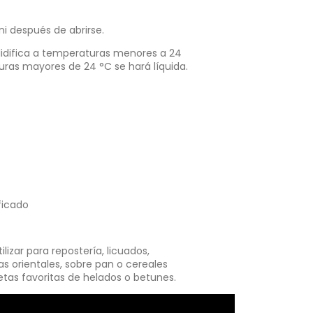
ni después de abrirse.
idifica a temperaturas menores a 24
uras mayores de 24 °C se hará líquida.
ficado
izar para repostería, licuados,
as orientales, sobre pan o cereales
etas favoritas de helados o betunes.