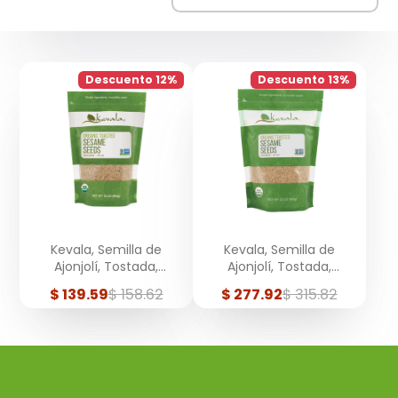
Descuento 12%
Descuento 13%
Kevala, Semilla de
Kevala, Semilla de
Ajonjolí, Tostada,
Ajonjolí, Tostada,
Orgánica, Con Cáscara,
Orgánica, Con Cáscara,
Precio
Precio
Precio
Precio
$ 139.59
$ 158.62
$ 277.92
$ 315.82
454 g
907 g
de
regular
de
regular
venta
venta