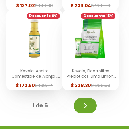
Litros
Precio
Precio
Precio
Precio
$ 137.02
$ 148.93
$ 236.04
$ 256.56
de
regular
de
regular
venta
venta
Descuento 6%
Descuento 15%
Kevala, Aceite
Kevala, Electrolitos
Comestible de Ajonjolí,
Prebióticos, Lima Limón,
Extra Virgen, Orgánico,
14 sobres
Precio
Precio
Precio
Precio
$ 173.60
$ 182.74
$ 338.30
$ 398.00
236 ml
de
regular
de
regular
venta
venta
Siguiente
1 de 5
página