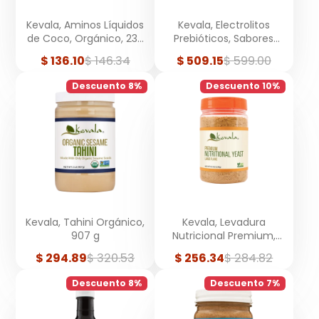
Kevala, Aminos Líquidos
Kevala, Electrolitos
de Coco, Orgánico, 236
Prebióticos, Sabores
ml
Variados, 30 sobres
Precio
Precio
Precio
Precio
$ 136.10
$ 146.34
$ 509.15
$ 599.00
de
regular
de
regular
venta
venta
Descuento 8%
Descuento 10%
Kevala, Tahini Orgánico,
Kevala, Levadura
907 g
Nutricional Premium,
Hojuelas Grandes, 240 g
Precio
Precio
Precio
Precio
$ 294.89
$ 320.53
$ 256.34
$ 284.82
de
regular
de
regular
venta
venta
Descuento 8%
Descuento 7%