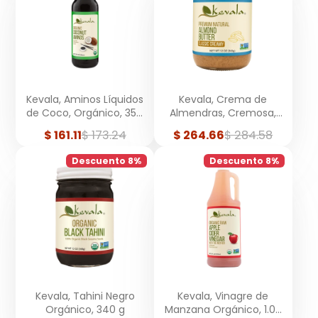
Kevala, Aminos Líquidos
Kevala, Crema de
de Coco, Orgánico, 354
Almendras, Cremosa,
ml
340 g
Precio
Precio
Precio
Precio
$ 161.11
$ 173.24
$ 264.66
$ 284.58
de
regular
de
regular
venta
venta
Descuento 8%
Descuento 8%
Kevala, Tahini Negro
Kevala, Vinagre de
Orgánico, 340 g
Manzana Orgánico, 1.03