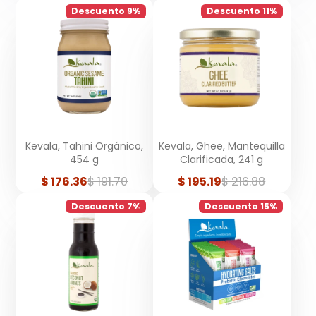
Descuento 9%
Descuento 11%
Kevala, Tahini Orgánico,
Kevala, Ghee, Mantequilla
454 g
Clarificada, 241 g
Precio
Precio
Precio
Precio
$ 176.36
$ 191.70
$ 195.19
$ 216.88
de
regular
de
regular
venta
venta
Descuento 7%
Descuento 15%