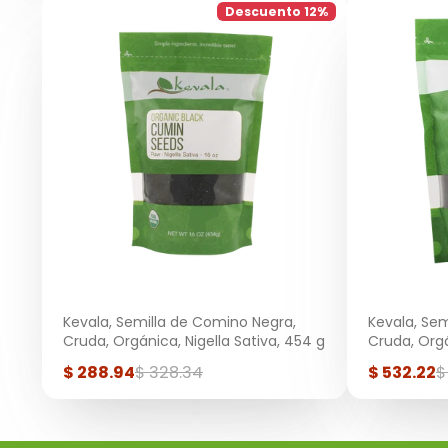
Descuento 12%
Kevala, Semilla de Comino Negra,
Kevala, Sem
Cruda, Orgánica, Nigella Sativa, 454 g
Cruda, Orgá
Precio
Precio
Precio
P
$ 288.94
$ 328.34
$ 532.22
$
de
regular
de
r
venta
venta