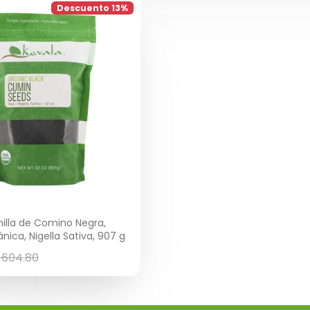
Descuento 13%
illa de Comino Negra,
nica, Nigella Sativa, 907 g
recio
 604.80
egular