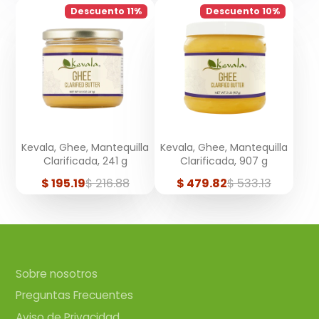
Descuento 11%
Descuento 10%
Kevala, Ghee, Mantequilla
Kevala, Ghee, Mantequilla
Clarificada, 241 g
Clarificada, 907 g
Precio
Precio
Precio
Precio
$ 195.19
$ 216.88
$ 479.82
$ 533.13
de
regular
de
regular
venta
venta
Sobre nosotros
Preguntas Frecuentes
Aviso de Privacidad