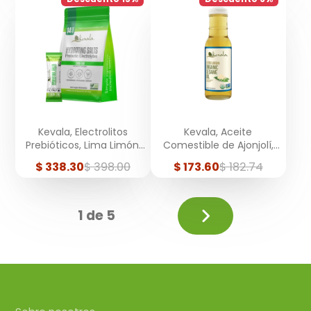
Kevala, Electrolitos
Kevala, Aceite
Prebióticos, Lima Limón,
Comestible de Ajonjolí,
14 sobres
Extra Virgen, Orgánico,
Precio
Precio
Precio
Precio
$ 338.30
$ 398.00
$ 173.60
$ 182.74
236 ml
de
regular
de
regular
venta
venta
Siguiente
1 de 5
página