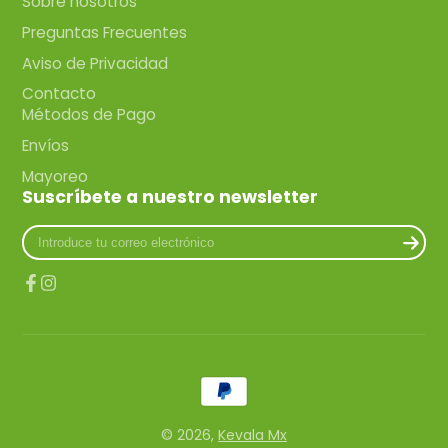
Sobre nosotros
Preguntas Frecuentes
Aviso de Privacidad
Contacto
Métodos de Pago
Envíos
Mayoreo
Suscríbete a nuestro newsletter
Introduce
tu
correo
electrónico
Facebook
Instagram
© 2026,
Kevala Mx