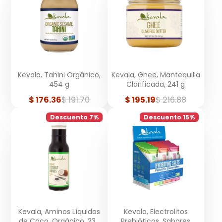
Kevala, Tahini Orgánico,
Kevala, Ghee, Mantequilla
454 g
Clarificada, 241 g
Precio
Precio
Precio
Precio
$ 176.36
$ 191.70
$ 195.19
$ 216.88
de
regular
de
regular
venta
venta
Descuento 7%
Descuento 15%
Kevala, Aminos Líquidos
Kevala, Electrolitos
de Coco, Orgánico, 236
Prebióticos, Sabores