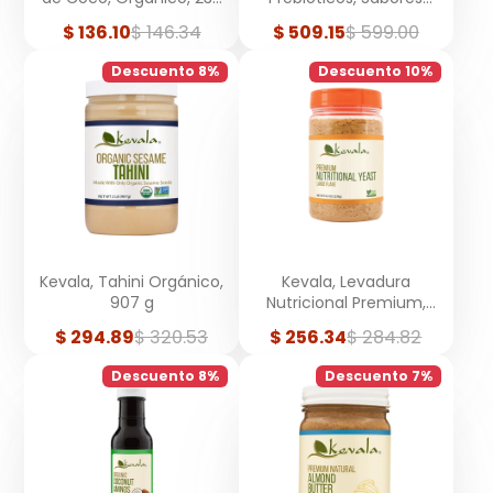
ml
Variados, 30 sobres
Precio
Precio
Precio
Precio
$ 136.10
$ 146.34
$ 509.15
$ 599.00
de
regular
de
regular
venta
venta
Descuento 8%
Descuento 10%
Kevala, Tahini Orgánico,
Kevala, Levadura
907 g
Nutricional Premium,
Hojuelas Grandes, 240 g
Precio
Precio
Precio
Precio
$ 294.89
$ 320.53
$ 256.34
$ 284.82
de
regular
de
regular
venta
venta
Descuento 8%
Descuento 7%