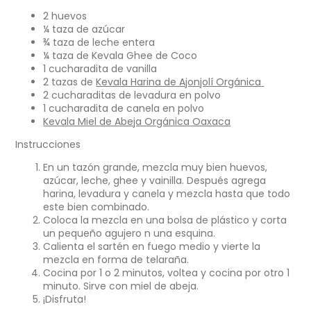
Facebook
en
Twitter
en
Pinterest
en
correo
2 huevos
una
una
una
electrónico
¼ taza de azúcar
nueva
nueva
nueva
¾ taza de leche entera
ventana.
ventana.
ventana.
¼ taza de Kevala Ghee de Coco
1 cucharadita de vanilla
2 tazas de
Kevala Harina de Ajonjolí Orgánica
2 cucharaditas de levadura en polvo
1 cucharadita de canela en polvo
Kevala Miel de Abeja Orgánica Oaxaca
Instrucciones
En un tazón grande, mezcla muy bien huevos,
azúcar, leche, ghee y vainilla. Después agrega
harina, levadura y canela y mezcla hasta que todo
este bien combinado.
Coloca la mezcla en una bolsa de plástico y corta
un pequeño agujero n una esquina.
Calienta el sartén en fuego medio y vierte la
mezcla en forma de telaraña.
Cocina por 1 o 2 minutos, voltea y cocina por otro 1
minuto. Sirve con miel de abeja.
¡Disfruta!