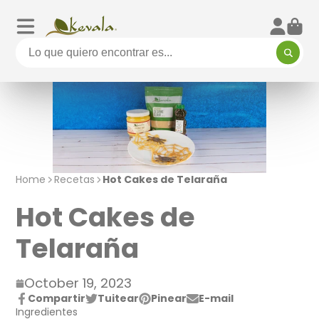
Home
Recetas
Hot Cakes de Telaraña
Hot Cakes de
Telaraña
October 19, 2023
Compartir
Tuitear
Pinear
E-mail
Compartir
Se
Twittear
Se
Pin
Se
Compartir
Ingredientes
en
abre
en
abre
en
abre
por