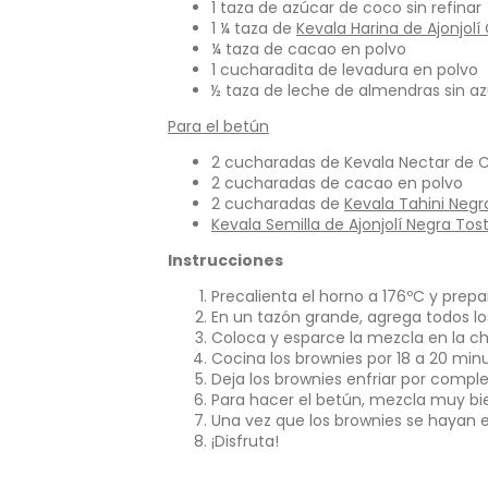
ventana.
1 taza de azúcar de coco sin refinar
1 ¼ taza de
Kevala Harina de Ajonjol
¼ taza de cacao en polvo
1 cucharadita de levadura en polvo
½ taza de leche de almendras sin a
Para el betún
2 cucharadas de Kevala Nectar de 
2 cucharadas de cacao en polvo
2 cucharadas de
Kevala Tahini Neg
Kevala Semilla de Ajonjolí Negra To
Instrucciones
Precalienta el horno a 176ºC y pre
En un tazón grande, agrega todos lo
Coloca y esparce la mezcla en la ch
Cocina los brownies por 18 a 20 minu
Deja los brownies enfriar por comple
Para hacer el betún, mezcla muy bien
Una vez que los brownies se hayan en
¡Disfruta!