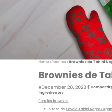
Home
Recetas
Brownies de Tahini Ne
Brownies de Ta
December 28, 2023
Compartir
Compartir
Se
Ingredientes
en
abre
Facebook
en
Para los brownies
una
nueva
½ taza de
Kevala Tahini Negro Orgán