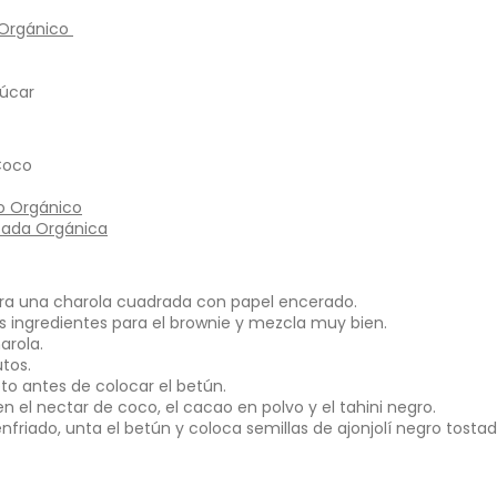
ventana.
ventana.
í Orgánico
zúcar
Coco
ro Orgánico
stada Orgánica
para una charola cuadrada con papel encerado.
s ingredientes para el brownie y mezcla muy bien.
arola.
tos.
to antes de colocar el betún.
 el nectar de coco, el cacao en polvo y el tahini negro.
friado, unta el betún y coloca semillas de ajonjolí negro tostad