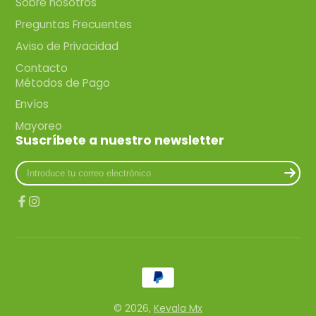
Sobre nosotros
Preguntas Frecuentes
Aviso de Privacidad
Contacto
Métodos de Pago
Envíos
Mayoreo
Suscríbete a nuestro newsletter
Introduce
tu
correo
electrónico
Facebook
Instagram
© 2026,
Kevala Mx