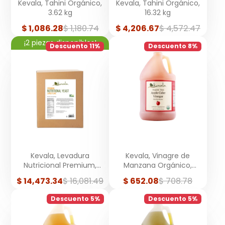
Kevala, Tahini Orgánico,
Kevala, Tahini Orgánico,
3.62 kg
16.32 kg
Precio
Precio
Precio
Precio
$ 1,086.28
$ 1,180.74
$ 4,206.67
$ 4,572.47
de
regular
de
regular
¡2 piezas disponibles!
venta
venta
Descuento 11%
Descuento 8%
Kevala, Levadura
Kevala, Vinagre de
Nutricional Premium,
Manzana Orgánico,
Hojuelas Grandes, 22.7kg
Galón, 3.78 Litros
Precio
Precio
Precio
Precio
$ 14,473.34
$ 16,081.49
$ 652.08
$ 708.78
de
regular
de
regular
venta
venta
Descuento 5%
Descuento 5%