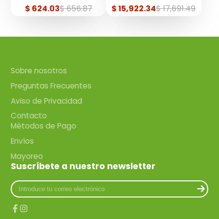
de Arroz, Natural, Galón,
Hojuelas Pequeñas,
Precio
Precio
Precio
Precio
$ 624.03
$ 656.87
$ 15,922.34
$ 17,691.49
3.78 Litros
22.7kg
de
regular
de
regular
venta
venta
Sobre nosotros
Preguntas Frecuentes
Aviso de Privacidad
Contacto
Métodos de Pago
Envíos
Mayoreo
Suscríbete a nuestro newsletter
Introduce
tu
correo
electrónico
Facebook
Instagram