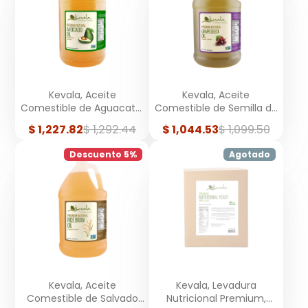
Kevala, Aceite
Kevala, Aceite
Comestible de Aguacate,
Comestible de Semilla de
Galón, 3.78 Litros
Uva, Natural, Galón, 3.78
Precio
Precio
Precio
Precio
$ 1,227.82
$ 1,292.44
$ 1,044.53
$ 1,099.50
Litros
de
regular
de
regular
venta
venta
Descuento 5%
Agotado
Kevala, Aceite
Kevala, Levadura
Comestible de Salvado
Nutricional Premium,