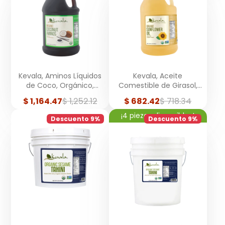
Kevala, Aminos Líquidos
Kevala, Aceite
de Coco, Orgánico,
Comestible de Girasol,
Galón, 3.78 Litros
Orgánico, Galón, 3.78
Precio
Precio
Precio
Precio
$ 1,164.47
$ 1,252.12
$ 682.42
$ 718.34
Litros
de
regular
de
regular
¡4 piezas disponibles!
venta
venta
Descuento 9%
Descuento 9%