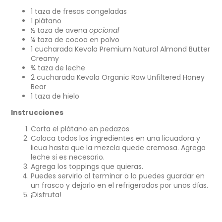
Facebook
en
Twitter
en
Pinterest
en
correo
1 taza de fresas congeladas
una
una
una
electrónico
1 plátano
nueva
nueva
nueva
½ taza de avena
opcional
ventana.
ventana.
ventana.
¼ taza de cocoa en polvo
1 cucharada Kevala Premium Natural Almond Butter
Creamy
¾ taza de leche
2 cucharada Kevala Organic Raw Unfiltered Honey
Bear
1 taza de hielo
Instrucciones
Corta el plátano en pedazos
Coloca todos los ingredientes en una licuadora y
licua hasta que la mezcla quede cremosa. Agrega
leche si es necesario.
Agrega los toppings que quieras.
Puedes servirlo al terminar o lo puedes guardar en
un frasco y dejarlo en el refrigerados por unos días.
¡Disfruta!