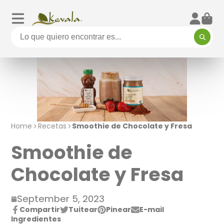
Home
Recetas
Smoothie de Chocolate y Fresa
Smoothie de
Chocolate y Fresa
September 5, 2023
Compartir
Tuitear
Pinear
E-mail
Compartir
Se
Twittear
Se
Pin
Se
Compartir
Ingredientes
en
abre
en
abre
en
abre
por