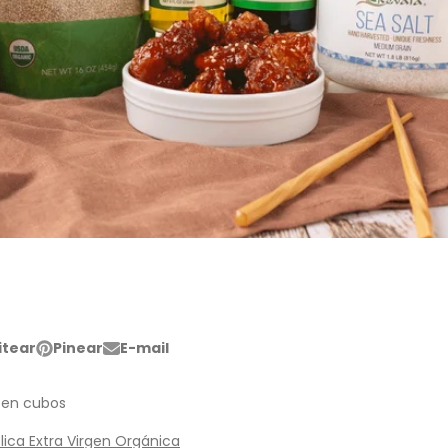
itear
Pinear
E-mail
tear
Pin
Se
Compartir
en
abre
por
ter
Pinterest
en
correo
 en cubos
una
electrónico
a
nueva
lica Extra Virgen Orgánica