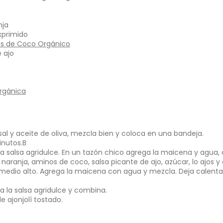
ana.
ventana.
nja
xprimido
os de Coco Orgánico
 ajo
Orgánica
 sal y aceite de oliva, mezcla bien y coloca en una bandeja.
inutos.B
 la salsa agridulce. En un tazón chico agrega la maicena y agua
 naranja, aminos de coco, salsa picante de ajo, azúcar, lo ajos y
 medio alto. Agrega la maicena con agua y mezcla. Deja calenta
ga la salsa agridulce y combina.
e ajonjolí tostado.