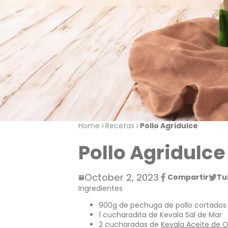
Home
Recetas
Pollo Agridulce
Pollo Agridulce
October 2, 2023
Compartir
Tu
Compartir
Se
Twit
Se
Ingredientes
en
abre
en
abre
Facebook
en
Twit
en
900g de pechuga de pollo cortados
una
una
1 cucharadita de Kevala Sal de Mar
nueva
nuev
2 cucharadas de
Kevala Aceite de O