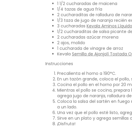
ventana.
vent
1 1/2 cucharadas de maicena
1/4 tazas de agua fría
2 cucharaditas de ralladura de nara
1/3 taza de jugo de naranja recién e
3 cucharadas
Kevala Aminos Líquid
1/2 cucharaditas de salsa picante de
2 cucharadas azúcar morena
2 ajos, molido
1 cucharada de vinagre de arroz
Kevala
Semilla de Ajonjolí Tostada 
Instrucciones
Precalienta el horno a 190°C.
En un tazón grande, coloca el pollo,
Cocina el pollo en el horno por 20 m
Mientras el pollo se cocina, prepara
agrega jugo de naranja, ralladura de
Coloca la salsa del sartén en fuego
a un lado.
Una vez que el pollo esté listo, agre
Sirve en un plato y agrega semillas d
¡Disfruta!