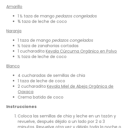
Facebook
en
Twitter
en
Pinterest
en
correo
Amarillo
una
una
una
electrónico
nueva
nueva
nueva
1 ½ taza de mango
pedazos congelados
ventana.
ventana.
ventana.
¾ taza de leche de coco
Naranja
1 taza de mango
pedazos congelados
½ taza de zanahorias cortadas
1 cucharadita
Kevala Cúrcuma Orgánico en Polvo
½ taza de leche de coco
Blanco
4 cucharadas de semillas de chia
1 taza de leche de coco
2 cucharadita
Kevala Miel de Abeja Orgánica de
Oaxaca
Crema batida de coco
Instrucciones
Coloca las semillas de chia y leche en un tazón y
revuelve, después déjalo a un lado por 2 a 3
minutos. Revuelve otra vez y déjalo toda la noche o