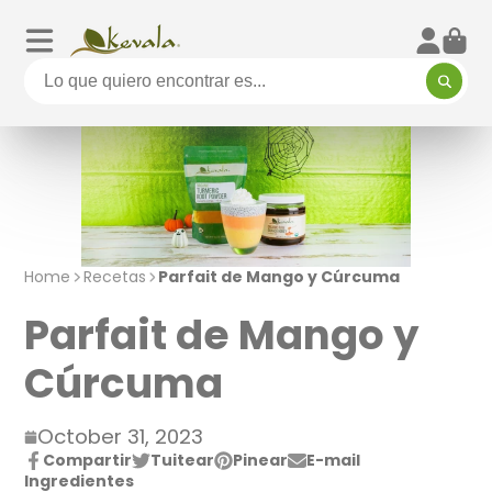
Home
Recetas
Parfait de Mango y Cúrcuma
Parfait de Mango y
Cúrcuma
October 31, 2023
Compartir
Tuitear
Pinear
E-mail
Compartir
Se
Twittear
Se
Pin
Se
Compartir
Ingredientes
en
abre
en
abre
en
abre
por