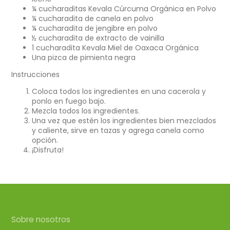
nueva
nueva
nueva
¼ cucharaditas Kevala Cúrcuma Orgánica en Polvo
ventana.
ventana.
ventana.
¼ cucharadita de canela en polvo
¼ cucharadita de jengibre en polvo
½ cucharadita de extracto de vainilla
1 cucharadita Kevala Miel de Oaxaca Orgánica
Una pizca de pimienta negra
Instrucciones
Coloca todos los ingredientes en una cacerola y
ponlo en fuego bajo.
Mezcla todos los ingredientes.
Una vez que estén los ingredientes bien mezclados
y caliente, sirve en tazas y agrega canela como
opción.
¡Disfruta!
Sobre nosotros